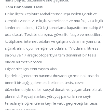
hafta pejyaz düzenlemesine geçilecek.
Tam Donanımlı Tesis…
Finike İlçesi Yeşilyurt Mahallesi’nde inşa edilen Çocuk ve
Gençlik Evi’nde, 216 kişilik yemekhane ve mutfak, 210 kişilik
konferans salonu, 170 kişi konaklama kapasitesine sahip 85
oda olacak. Tesiste danışma, güvenlik, fuaye ve mescitler,
kütüphane, internet odaları ve çalışma odalarının yanı sıra;
sığınak alanı, oyun ve eğlence odaları, TV odaları, fitness
salonu ve 17 araçlık otoparkıyla tam donanımlı bir tesis
olarak hizmet verecek.
Öğrenciler İçin Yeni Yaşam Alanı…
İlçedeki öğrencilerin barınma ihtiyacını çözme noktasında
önemli bir açığı gidermesi beklenen tesis, çevre
düzenlemesiyle de bir sosyal donatı ve yaşam alanı olarak
planlandı. Peyzaj alanları, yürüyüş parkurları ve seyir
teraslarıyla öğrencilerin keyifle vakit geçireceği bir tesis