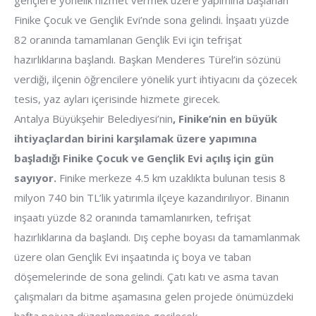
gençlere yönelik hizmet vermek üzere yapımına başlanan
Finike Çocuk ve Gençlik Evi’nde sona gelindi. İnşaatı yüzde
82 oranında tamamlanan Gençlik Evi için tefrişat
hazırlıklarına başlandı. Başkan Menderes Türel’in sözünü
verdiği, ilçenin öğrencilere yönelik yurt ihtiyacını da çözecek
tesis, yaz ayları içerisinde hizmete girecek.
Antalya Büyükşehir Belediyesi’nin
, Finike’nin en büyük
ihtiyaçlardan birini karşılamak üzere yapımına
başladığı Finike Çocuk ve Gençlik Evi açılış için gün
sayıyor.
Finike merkeze 4.5 km uzaklıkta bulunan tesis 8
milyon 740 bin TL’lik yatırımla ilçeye kazandırılıyor. Binanın
inşaatı yüzde 82 oranında tamamlanırken, tefrişat
hazırlıklarına da başlandı. Dış cephe boyası da tamamlanmak
üzere olan Gençlik Evi inşaatında iç boya ve taban
döşemelerinde de sona gelindi. Çatı katı ve asma tavan
çalışmaları da bitme aşamasına gelen projede önümüzdeki