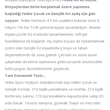
ihtiyaçlardan birini karşılamak üzere yapımına
başladığı Finike Çocuk ve Gençlik Evi açılış için gün
sayıyor.
Finike merkeze 4.5 km uzaklıkta bulunan tesis 8
milyon 740 bin TL’lik yatırımla ilçeye kazandırılıyor. Binanın
inşaatı yüzde 82 oranında tamamlanırken, tefrişat
hazırlıklarına da başlandı. Dış cephe boyası da tamamlanmak
üzere olan Gençlik Evi inşaatında iç boya ve taban
döşemelerinde de sona gelindi. Çatı katı ve asma tavan
çalışmaları da bitme aşamasına gelen projede önümüzdeki
hafta pejyaz düzenlemesine geçilecek.
Tam Donanımlı Tesis…
Finike İlçesi Yeşilyurt Mahallesi’nde inşa edilen Çocuk ve
Gençlik Evi’nde, 216 kişilik yemekhane ve mutfak, 210 kişilik
konferans salonu, 170 kişi konaklama kapasitesine sahip 85
oda olacak. Tesiste danışma, güvenlik, fuaye ve mescitler,
kütüphane, internet odaları ve çalışma odalarının yanı sıra;